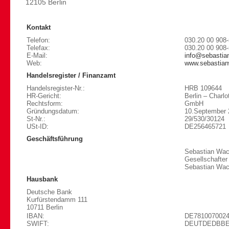
12105 Berlin
Kontakt
Telefon:
030.20 00 908
Telefax:
030.20 00 908
E-Mail:
info@sebastia
Web:
www.sebastia
Handelsregister / Finanzamt
Handelsregister-Nr.:
HRB 109644
HR-Gericht:
Berlin – Charlo
Rechtsform:
GmbH
Gründungsdatum:
10.September 
St-Nr.:
29/530/30124
USt-ID:
DE256465721
Geschäftsführung
Sebastian Wa
Gesellschafter
Sebastian Wa
Hausbank
Deutsche Bank
Kurfürstendamm 111
10711 Berlin
IBAN:
DE7810070024
SWIFT:
DEUTDEDBB